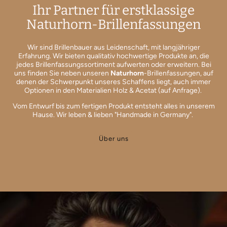
Ihr Partner für erstklassige
Naturhorn-Brillenfassungen
Wir sind Brillenbauer aus Leidenschaft, mit langjähriger
Erfahrung. Wir bieten qualitativ hochwertige Produkte an, die
jedes Brillenfassungssortiment aufwerten oder erweitern. Bei
uns finden Sie neben unseren
Naturhorn
-Brillenfassungen, auf
denen der Schwerpunkt unseres Schaffens liegt, auch immer
Optionen in den Materialien Holz & Acetat (auf Anfrage).
Vom Entwurf bis zum fertigen Produkt entsteht alles in unserem
Hause. Wir leben & lieben "Handmade in Germany".
Über uns